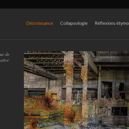
Décroissance
Collapsologie
Réflexions étymo
que de
ative